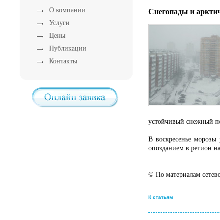
О компании
Снегопады и арктич
Услуги
Цены
Публикации
Контакты
устойчивый снежный п
В воскресенье морозы 
опозданием в регион на
© По материалам сет
К статьям