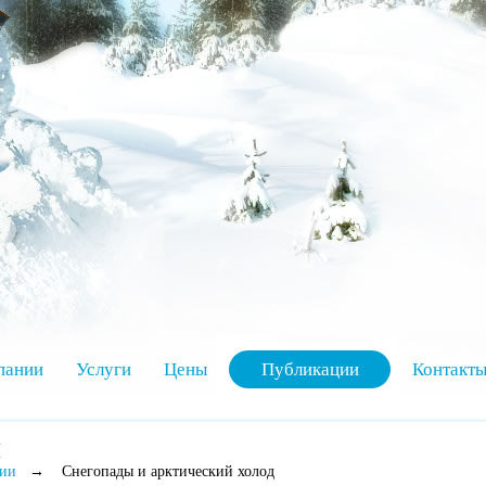
пании
Услуги
Цены
Публикации
Контакт
и
ии
→
Снегопады и арктический холод