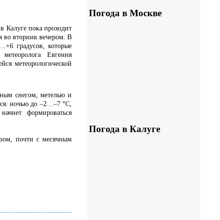
Погода в Москве
в Калуге пока проходит
я во вторник вечером. В
…+6 градусов, которые
метеоролога Евгения
ейся метеорологической
ьным снегом, метелью и
ся: ночью до –2…–7 °C,
начнет формироваться
Погода в Калуге
азом, почти с месячным