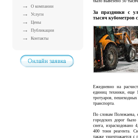
было вывезено 50 тысяч
О компании
За праздники с у
Услуги
тысяч кубометров с
Цены
Публикации
Контакты
Ежедневно на расчист
единиц техники, еще 1
тротуаров, пешеходных
транспорта.
По словам Полежаева, с
городских дорог было 
снега, израсходовано 
400 тонн реагента. С
также уничтожается с 