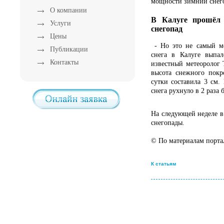
мощности зимний снег
О компании
В Калуге прошёл
Услуги
снегопад
Цены
- Но это не самый м
Публикации
снега в Калуге выпал
Контакты
известный метеоролог 
высота снежного покр
сутки составила 3 см.
снега рухнуло в 2 раза 
На следующей неделе 
снегопады.
© По материалам портал
К статьям