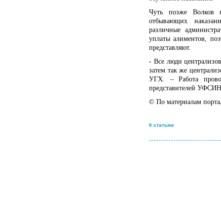
Чуть позже Волков п
отбывающих наказа
различные администр
уплаты алиментов, по
представляют.
- Все люди централизов
затем так же централиз
УГХ. – Работа прово
представителей УФСИН
© По материалам порт
К статьям