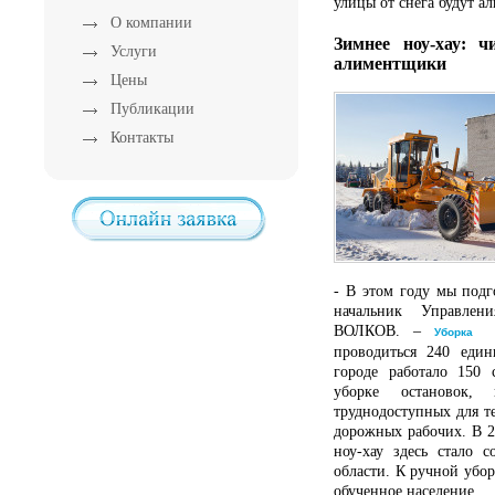
улицы от снега будут 
О компании
Зимнее ноу-хау: ч
Услуги
алиментщики
Цены
Публикации
Контакты
- В этом году мы подг
начальник Управлени
ВОЛКОВ. –
Уборка 
проводиться 240 еди
городе работало 150
уборке остановок,
труднодоступных для те
дорожных рабочих. В 2
ноу-хау здесь стало 
области. К ручной убор
обученное население.